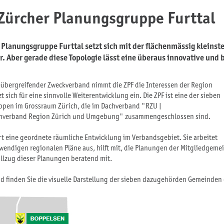
 Zürcher Planungsgruppe Furttal
 Planungsgruppe Furttal setzt sich mit der flächenmässig kleins
. Aber gerade diese Topologie lässt eine überaus innovative un
übergreifender Zweckverband nimmt die ZPF die Interessen der Region
t sich für eine sinnvolle Weiterentwicklung ein. Die ZPF ist eine der sieben
pen im Grossraum Zürich, die im Dachverband "RZU |
hverband Region Zürich und Umgebung" zusammengeschlossen sind.
rt eine geordnete räumliche Entwicklung im Verbandsgebiet. Sie arbeitet
wendigen regionalen Pläne aus, hilft mit, die Planungen der Mitgliedgeme
ollzug dieser Planungen beratend mit.
d finden Sie die visuelle Darstellung der sieben dazugehörden Gemeinden d