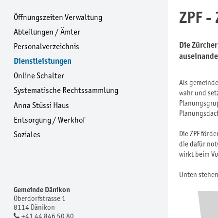
ZPF -
Öffnungszeiten Verwaltung
Abteilungen / Ämter
Die Zürcher
Personalverzeichnis
auseinander
Dienstleistungen
Online Schalter
Als gemeinde
Systematische Rechtssammlung
wahr und setz
Planungsgrup
Anna Stüssi Haus
Planungsdac
Entsorgung / Werkhof
Soziales
Die ZPF förde
die dafür not
wirkt beim V
Unten stehen
Gemeinde Dänikon
Oberdorfstrasse 1
8114 Dänikon
+41 44 846 50 80