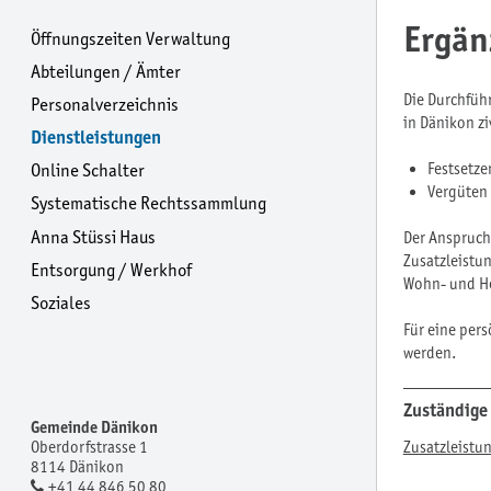
Ergän
Öffnungszeiten Verwaltung
Abteilungen / Ämter
Die Durchfüh
Personalverzeichnis
in Dänikon zi
Dienstleistungen
Festsetze
Online Schalter
Vergüten
Systematische Rechtssammlung
Anna Stüssi Haus
Der Anspruch
Zusatzleistu
Entsorgung / Werkhof
Wohn- und He
Soziales
Für eine per
werden.
Zuständige
Gemeinde Dänikon
Zusatzleistu
Oberdorfstrasse 1
8114 Dänikon
+41 44 846 50 80