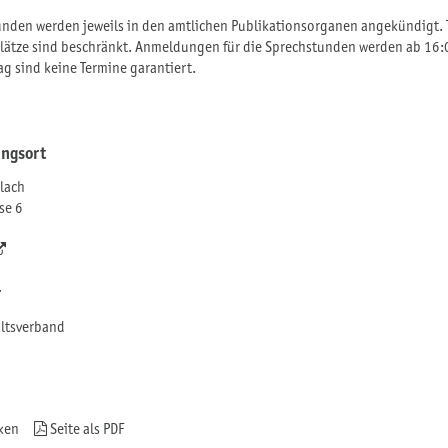
unden werden jeweils in den amtlichen Publikationsorganen angekündigt. T
Plätze sind beschränkt. Anmeldungen für die Sprechstunden werden ab 1
g sind keine Termine garantiert.
ungsort
lach
se 6
r
ltsverband
ken
Seite als PDF