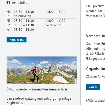
meinDänikon
Die Sprechst
werden. Die 
Mo
08:30 – 11:30
14:00 – 18:00
Vorsprache-Ta
Di
geschlossen
Mi
08:30 – 11:30
14:00 – 16:00
Do
08:30 – 11:30
14:00 – 16:00
Fr
08:30 – 11:30
Veranstalt
Mein Konto
Stadthaus Bü
Allmendstras
8180 Bülach
Lageplan
Organisato
Zürcher Anwa
Zurück
Öffnungszeiten während den Sommerferien
Gemeindeverwaltung und Entsorgungsanlage
Seite druc
Häglernbach