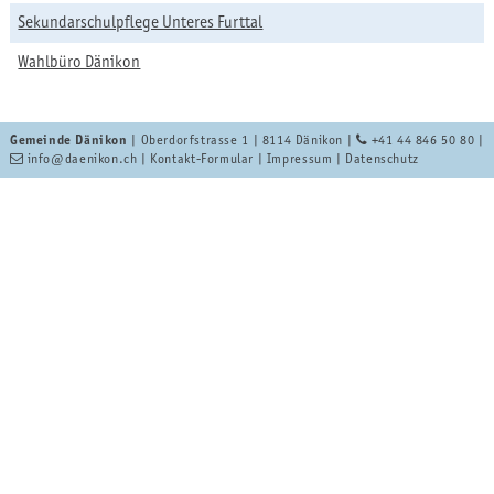
Sekundarschulpflege Unteres Furttal
Wahlbüro Dänikon
Gemeinde Dänikon
| Oberdorfstrasse 1 | 8114 Dänikon |
+41 44 846 50 80
|
info
@daenikon.ch
|
Kontakt-Formular
|
Impressum
|
Datenschutz