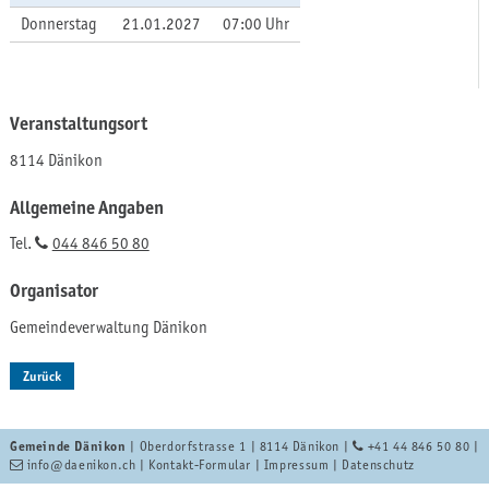
Donnerstag
21.01.2027
07:00 Uhr
Veranstaltungsort
8114 Dänikon
Allgemeine Angaben
Tel.
044 846 50 80
Organisator
Gemeindeverwaltung Dänikon
Zurück
Gemeinde Dänikon
| Oberdorfstrasse 1 | 8114 Dänikon |
+41 44 846 50 80
|
info
@daenikon.ch
|
Kontakt-Formular
|
Impressum
|
Datenschutz