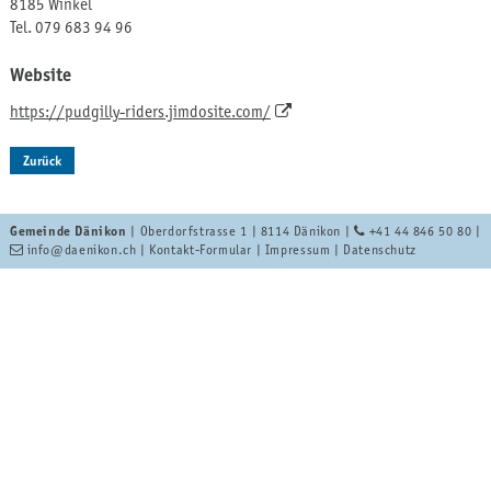
8185 Winkel
Tel. 079 683 94 96
Website
https://pudgilly-riders.jimdosite.com/
Zurück
Gemeinde Dänikon
| Oberdorfstrasse 1 | 8114 Dänikon |
+41 44 846 50 80
|
info
@daenikon.ch
|
Kontakt-Formular
|
Impressum
|
Datenschutz