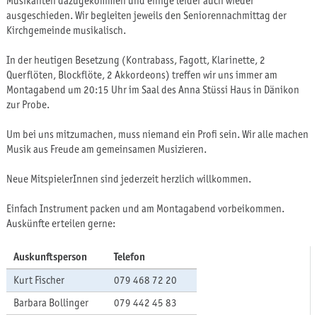
Musikanten dazugekommen und einige leider auch wieder
ausgeschieden. Wir begleiten jeweils den Seniorennachmittag der
Kirchgemeinde
musikalisch
.
In der heutigen Besetzung (Kontrabass, Fagott, Klarinette, 2
Querflöten, Blockflöte, 2 Akkordeons) treffen wir uns immer am
Montagabend um 20:15 Uhr im Saal des Anna Stüssi Haus in Dänikon
zur Probe.
Um bei uns mitzumachen, muss niemand ein Profi sein. Wir alle machen
Musik aus Freude am gemeinsamen Musizieren.
Neue MitspielerInnen sind jederzeit herzlich willkommen.
Einfach Instrument packen und am Montagabend vorbeikommen.
Auskünfte erteilen gerne:
Auskunftsperson
Telefon
Kurt Fischer
079 468 72 20
Barbara Bollinger
079 442 45 83