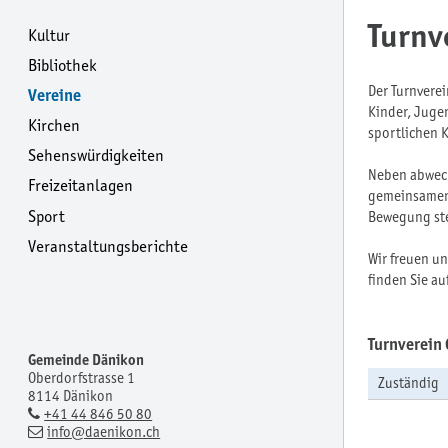
Turnv
Kultur
Bibliothek
Der Turnverei
Vereine
Kinder, Juge
Kirchen
sportlichen 
Sehenswürdigkeiten
Neben abwech
Freizeitanlagen
gemeinsamen 
Sport
Bewegung ste
Veranstaltungsberichte
Wir freuen un
finden Sie au
Turnverein 
Gemeinde Dänikon
Oberdorfstrasse 1
Zuständig
8114 Dänikon
+41 44 846 50 80
info
@daenikon.ch