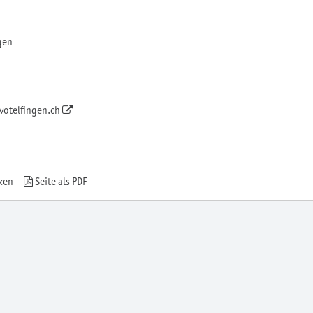
gen
votelfingen.ch
ken
Seite als PDF