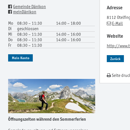
Gemeinde Dänikon
Adresse
meinDänikon
8112 Otelfin
Mo
08:30 – 11:30
14:00 – 18:00
E-Mail
Di
geschlossen
Mi
08:30 – 11:30
14:00 – 16:00
Website
Do
08:30 – 11:30
14:00 – 16:00
Fr
08:30 – 11:30
http://www.t
Mein Konto
Zurück
Seite druc
Öffnungszeiten während den Sommerferien