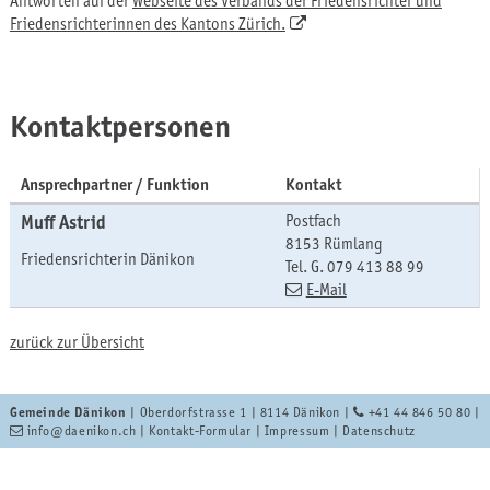
Antworten auf der
Webseite des Verbands der Friedensrichter und
Friedensrichterinnen des Kantons Zürich.
Kontaktpersonen
Ansprechpartner / Funktion
Kontakt
Muff
Astrid
Postfach
8153 Rümlang
Friedensrichterin Dänikon
Tel. G.
079 413 88 99
E-Mail
zurück zur Übersicht
Gemeinde Dänikon
| Oberdorfstrasse 1 | 8114 Dänikon |
+41 44 846 50 80
|
info
@daenikon.ch
|
Kontakt-Formular
|
Impressum
|
Datenschutz