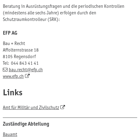
Beratung in Ausrüstungsfragen und die periodischen Kontrollen
(mindestens alle sechs Jahre) erfolgen durch den
Schutzraumkontrolleur (SRK):
EFP AG
Bau + Recht
Affolternstrasse 18
8105 Regensdorf
Tel:
044 843 41 41
bau.recht
@efp.ch
www.efp.ch
Links
Amt für Militär und Zivilschutz
Zuständige Abteilung
Bauamt