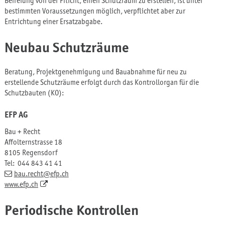
Befreiung von der Pflicht, einen Schutzraum zu erstellen, ist unter
bestimmten Voraussetzungen möglich, verpflichtet aber zur
Entrichtung einer Ersatzabgabe.
Neubau Schutzräume
Beratung, Projektgenehmigung und Bauabnahme für neu zu
erstellende Schutzräume erfolgt durch das Kontrollorgan für die
Schutzbauten (KO):
EFP AG
Bau + Recht
Affolternstrasse 18
8105 Regensdorf
Tel:
044 843 41 41
bau.recht
@efp.ch
www.efp.ch
Periodische Kontrollen