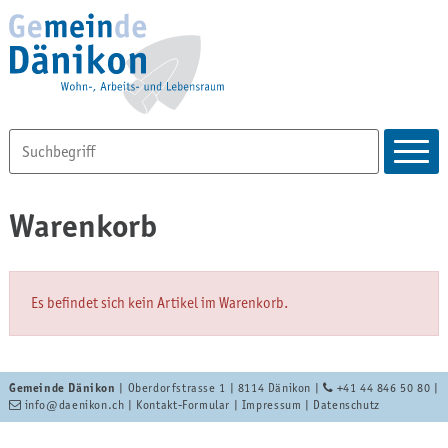
Warenkorb
Es befindet sich kein Artikel im Warenkorb.
Gemeinde Dänikon
| Oberdorfstrasse 1 | 8114 Dänikon |
+41 44 846 50 80
|
info
@daenikon.ch
|
Kontakt-Formular
|
Impressum
|
Datenschutz