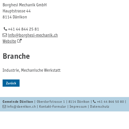
Borghesi Mechanik GmbH
Hauptstrasse 44
8114 Dänikon
+41 44 844 25 81
info
@borghesi-mechanik.ch
Website
Branche
Industrie, Mechanische Werkstatt
Zurück
Gemeinde Dänikon
| Oberdorfstrasse 1 | 8114 Dänikon |
+41 44 846 50 80
|
info
@daenikon.ch
|
Kontakt-Formular
|
Impressum
|
Datenschutz