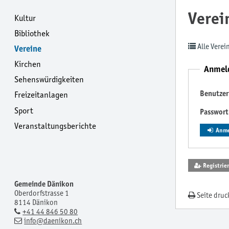
Verei
Kultur
Bibliothek
Alle Verei
Vereine
Kirchen
Anmel
Sehenswürdigkeiten
Benutze
Freizeitanlagen
Sport
Passwort
Veranstaltungsberichte
Anme
Registrie
Gemeinde Dänikon
Oberdorfstrasse 1
Seite druc
8114 Dänikon
+41 44 846 50 80
info
@daenikon.ch