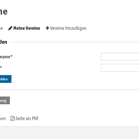
ne
ne
Meine Vereine
Vereine hinzufügen
den
rname
*
*
lden
rung
ken
Seite als PDF