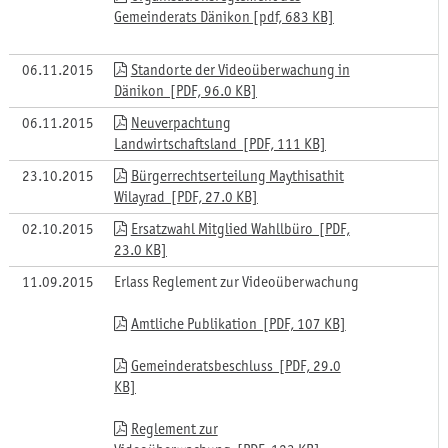
Gemeinderats Dänikon [pdf, 683 KB]
06.11.2015
Standorte der Videoüberwachung in
Dänikon [PDF, 96.0 KB]
06.11.2015
Neuverpachtung
Landwirtschaftsland [PDF, 111 KB]
23.10.2015
Bürgerrechtserteilung Maythisathit
Wilayrad [PDF, 27.0 KB]
02.10.2015
Ersatzwahl Mitglied Wahllbüro [PDF,
23.0 KB]
11.09.2015
Erlass Reglement zur Videoüberwachung
Amtliche Publikation [PDF, 107 KB]
Gemeinderatsbeschluss [PDF, 29.0
KB]
Reglement zur