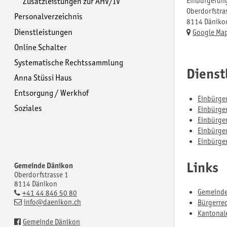
Einbürgerun
Zusatzleistungen zur AHV/IV
Oberdorfstra
Personalverzeichnis
8114
Däniko
Dienstleistungen
Google Ma
Online Schalter
Systematische Rechtssammlung
Dienst
Anna Stüssi Haus
Entsorgung / Werkhof
Einbürge
Soziales
Einbürger
Einbürger
Einbürger
Einbürge
Links
Gemeinde Dänikon
Oberdorfstrasse 1
8114 Dänikon
Gemeinde
+41 44 846 50 80
info
@daenikon.ch
Bürgerre
Kantonal
Gemeinde Dänikon