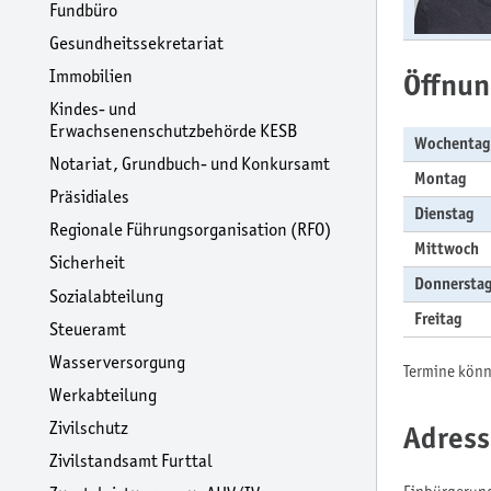
Fundbüro
Gesundheitssekretariat
Immobilien
Öffnun
Kindes- und
Erwachsenenschutzbehörde KESB
Wochentag
Notariat, Grundbuch- und Konkursamt
Montag
Präsidiales
Dienstag
Regionale Führungsorganisation (RFO)
Mittwoch
Sicherheit
Donnersta
Sozialabteilung
Freitag
Steueramt
Wasserversorgung
Termine könn
Werkabteilung
Zivilschutz
Adress
Zivilstandsamt Furttal