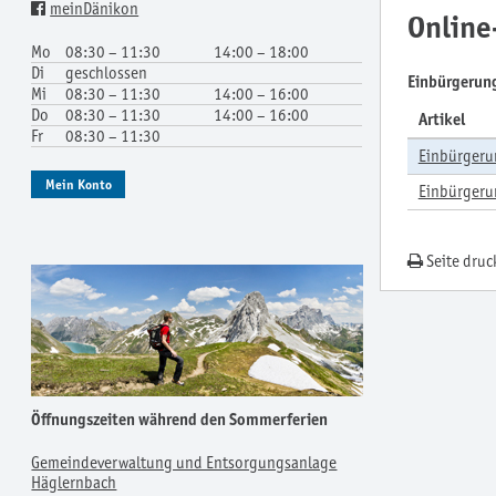
meinDänikon
Online
Mo
08:30 – 11:30
14:00 – 18:00
Di
geschlossen
Einbürgerun
Mi
08:30 – 11:30
14:00 – 16:00
Do
08:30 – 11:30
14:00 – 16:00
Artikel
Fr
08:30 – 11:30
Einbürgeru
Mein Konto
Einbürgeru
Seite druc
Öffnungszeiten während den Sommerferien
Gemeindeverwaltung und Entsorgungsanlage
Häglernbach