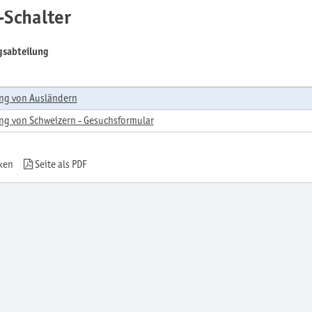
-Schalter
gsabteilung
ng von Ausländern
ng von Schweizern - Gesuchsformular
ken
Seite als PDF